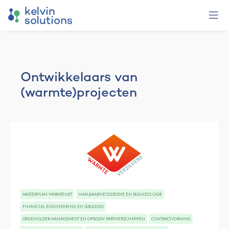
Ontwikkelaars van
(warmte)projecten
MASTERPLAN WARMTENET
HAALBAARHEIDSSTUDIE EN BUSINESS CASE
FINANCIAL ENGINEERING EN SUBSIDIES
STAKEHOLDER MANAGEMENT EN OPBOUW PARTNERSCHAPPEN
CONTRACTVORMING